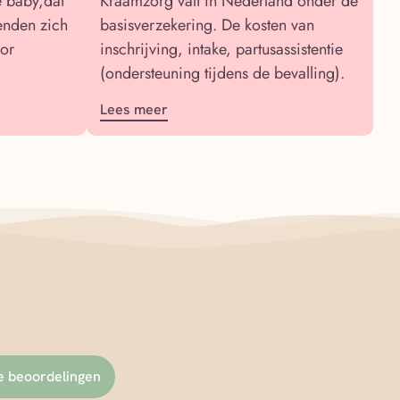
e baby,dat
Kraamzorg valt in Nederland onder de
enden zich
basisverzekering. De kosten van
oor
inschrijving, intake, partusassistentie
(ondersteuning tijdens de bevalling).
Lees meer
le beoordelingen