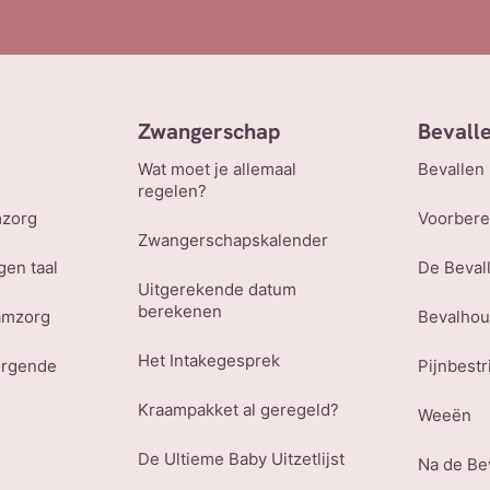
Zwangerschap
Bevall
Wat moet je allemaal
Bevallen
regelen?
mzorg
Voorbere
Zwangerschapskalender
gen taal
De Beval
Uitgerekende datum
berekenen
amzorg
Bevalho
Het Intakegesprek
orgende
Pijnbestr
Kraampakket al geregeld?
Weeën
De Ultieme Baby Uitzetlijst
Na de Be