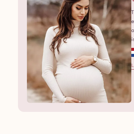
T
e
o
i
L