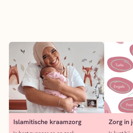
Islamitische kraamzorg
Zorg in 