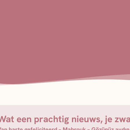
Wat een prachtig nieuws, je zw
Van harte gefeliciteerd – Mabrouk – Gözünüz aydın