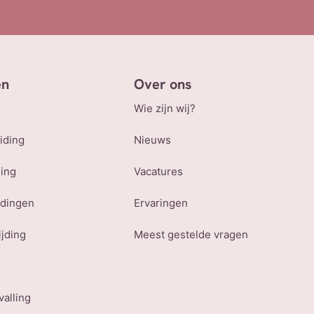
en
Over ons
Wie zijn wij?
iding
Nieuws
ling
Vacatures
udingen
Ervaringen
ijding
Meest gestelde vragen
valling