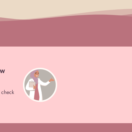
uw
n check