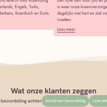
 ons terecht voor kraamzorg
Een fijne start voor jou en j
erlands, Engels, Turks,
is waar onze kraamverzorg
Berbers, Koerdisch en Duits.
dagelijks met hart en ziel v
inzetten.
Lees meer
Wat onze klanten zeggen
 beoordeling achter
Schrijf een beoordeling
Lees al