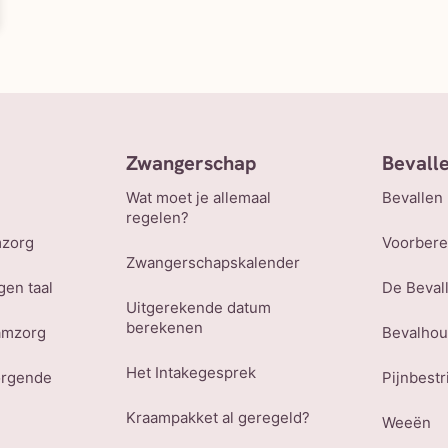
Zwangerschap
Bevall
Wat moet je allemaal
Bevallen
regelen?
mzorg
Voorbere
Zwangerschapskalender
gen taal
De Beval
Uitgerekende datum
berekenen
amzorg
Bevalho
Het Intakegesprek
orgende
Pijnbestr
Kraampakket al geregeld?
Weeën