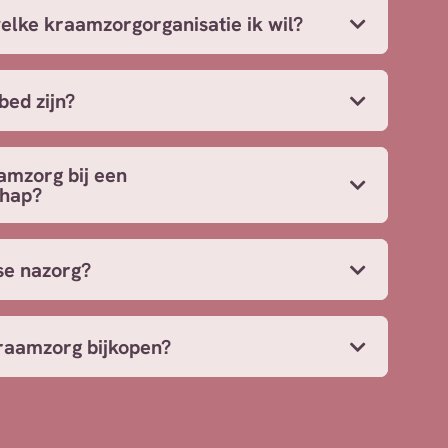
welke kraamzorgorganisatie ik wil?
bed zijn?
amzorg bij een
chap?
se nazorg?
raamzorg bijkopen?