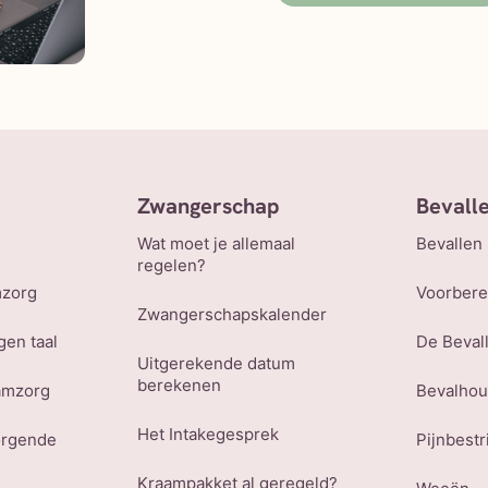
Zwangerschap
Bevall
Wat moet je allemaal
Bevallen
regelen?
mzorg
Voorbere
Zwangerschapskalender
gen taal
De Beval
Uitgerekende datum
berekenen
amzorg
Bevalho
Het Intakegesprek
orgende
Pijnbestr
Kraampakket al geregeld?