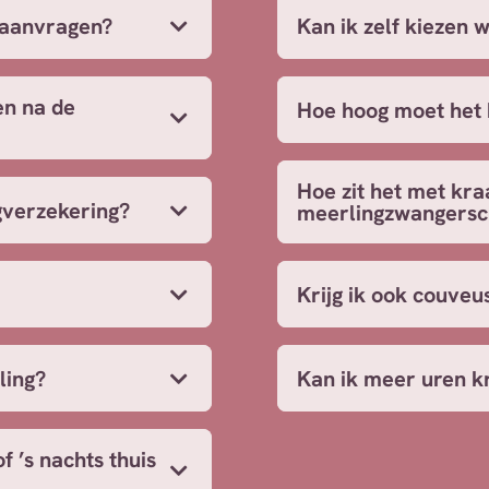
 aanvragen?
Kan ik zelf kiezen 
en na de
Hoe hoog moet het 
Hoe zit het met kra
gverzekering?
meerlingzwangers
Krijg ik ook couveu
ling?
Kan ik meer uren k
f ’s nachts thuis