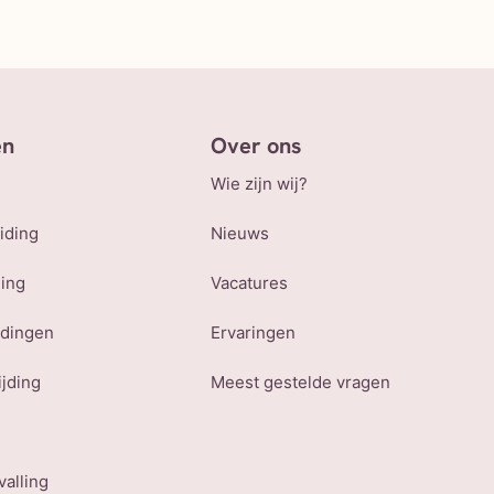
en
Over ons
Wie zijn wij?
iding
Nieuws
ling
Vacatures
udingen
Ervaringen
ijding
Meest gestelde vragen
valling