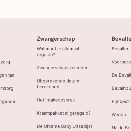
Zwangerschap
Bevall
Wat moet je allemaal
Bevallen
regelen?
mzorg
Voorbere
Zwangerschapskalender
gen taal
De Beval
Uitgerekende datum
berekenen
amzorg
Bevalho
Het Intakegesprek
orgende
Pijnbestr
Kraampakket al geregeld?
Weeën
De Ultieme Baby Uitzetlijst
Na de Be