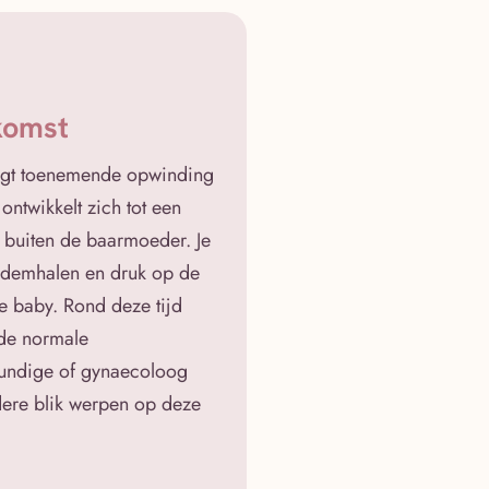
komst
engt toenemende opwinding
ontwikkelt zich tot een
 buiten de baarmoeder. Je
 ademhalen en druk op de
je baby. Rond deze tijd
 de normale
skundige of gynaecoloog
dere blik werpen op deze