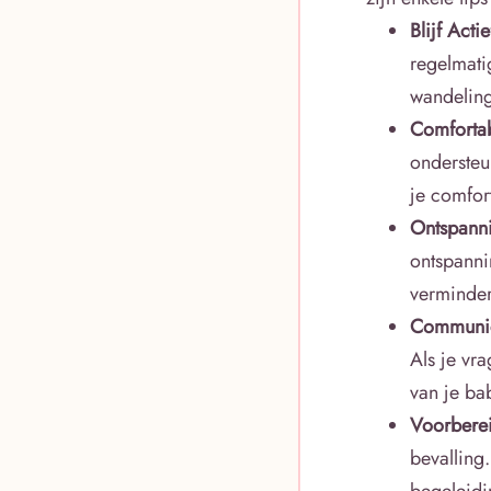
Blijf Act
regelmati
wandeling
Comfortab
ondersteu
je comfor
Ontspanni
ontspanni
verminder
Communica
Als je vra
van je bab
Voorberei
bevalling
begeleidi