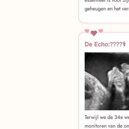
geheugen en het ve
De Echo:????‍⚕️
Terwijl we de 34e w
monitoren van de ont