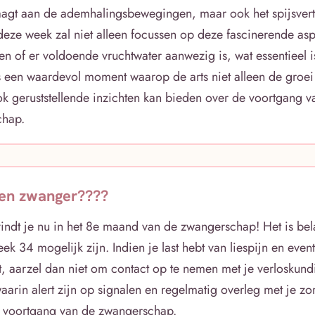
draagt aan de ademhalingsbewegingen, maar ook het spijsver
 deze week zal niet alleen focussen op deze fascinerende as
en of er voldoende vruchtwater aanwezig is, wat essentieel i
 is een waardevol moment waarop de arts niet alleen de groe
k geruststellende inzichten kan bieden over de voortgang v
chap.
en zwanger????
vindt je nu in het 8e maand van de zwangerschap! Het is bel
eek 34 mogelijk zijn. Indien je last hebt van liespijn en eve
t, aarzel dan niet om contact op te nemen met je verloskun
aarin alert zijn op signalen en regelmatig overleg met je zo
 voortgang van de zwangerschap.