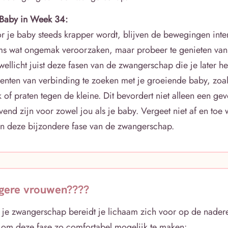
Baby in Week 34:
or je baby steeds krapper wordt, blijven de bewegingen inten
s wat ongemak veroorzaken, maar probeer te genieten van
ellicht juist deze fasen van de zwangerschap die je later he
enten van verbinding te zoeken met je groeiende baby, zoals
 of praten tegen de kleine. Dit bevordert niet alleen een ge
end zijn voor zowel jou als je baby. Vergeet niet af en toe 
 in deze bijzondere fase van de zwangerschap.
gere vrouwen????
 je zwangerschap bereidt je lichaam zich voor op de nader
ps om deze fase zo comfortabel mogelijk te maken: