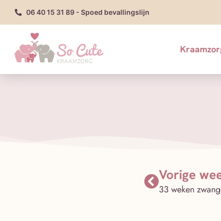
06 40 15 31 89 - Spoed bevallingslijn
Kraamzor
Vorige we
33 weken zwang