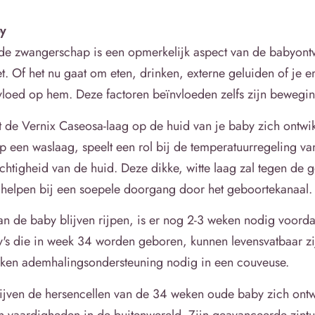
y
de zwangerschap is een opmerkelijk aspect van de babyontwi
oet. Of het nu gaat om eten, drinken, externe geluiden of je 
nvloed op hem. Deze factoren beïnvloeden zelfs zijn bewegi
ft de Vernix Caseosa-laag op de huid van je baby zich ontwi
 op een waslaag, speelt een rol bij de temperatuurregeling va
htigheid van de huid. Deze dikke, witte laag zal tegen de 
helpen bij een soepele doorgang door het geboortekanaal.
n de baby blijven rijpen, is er nog 2-3 weken nodig voordat
by's die in week 34 worden geboren, kunnen levensvatbaar z
ken ademhalingsondersteuning nodig in een couveuse.
ijven de hersencellen van de 34 weken oude baby zich ontw
ijn vaardigheden in de buitenwereld. Zijn geavanceerde zin