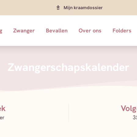
Mijn kraamdossier
g
Zwanger
Bevallen
Over ons
Folders
Zwangerschapskalender
ek
Vol
er
3