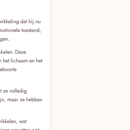
kkeling dat hij nu
emotionele toestand,
ngen.
kkelen. Deze
n het lichaam en het
geboorte
 ze volledig
ijn, maar ze hebben
ikkelen, wat
tuigen omvatten ook