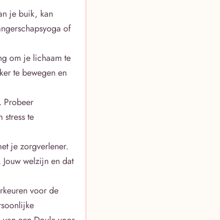
 je buik, kan
angerschapsyoga of
ng om je lichaam te
ijker te bewegen en
. Probeer
stress te
t je zorgverlener.
. Jouw welzijn en dat
orkeuren voor de
soonlijke
en van een Doula voor