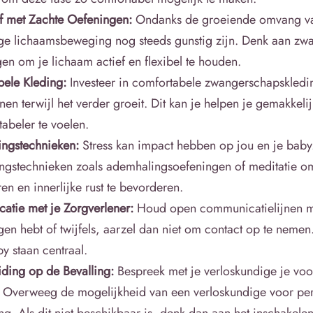
ief met Zachte Oefeningen:
Ondanks de groeiende omvang van
ge lichaamsbeweging nog steeds gunstig zijn. Denk aan zw
en om je lichaam actief en flexibel te houden.
ele Kleding:
Investeer in comfortabele zwangerschapskledi
nen terwijl het verder groeit. Dit kan je helpen je gemakkel
tabeler te voelen.
ngstechnieken:
Stress kan impact hebben op jou en je baby
ngstechnieken zoals ademhalingsoefeningen of meditatie om 
en en innerlijke rust te bevorderen.
tie met je Zorgverlener:
Houd open communicatielijnen me
gen hebt of twijfels, aarzel dan niet om contact op te nemen
y staan centraal.
ding op de Bevalling:
Bespreek met je verloskundige je vo
. Overweeg de mogelijkheid van een verloskundige voor per
ng. Als dit niet beschikbaar is, denk dan aan het inschakel